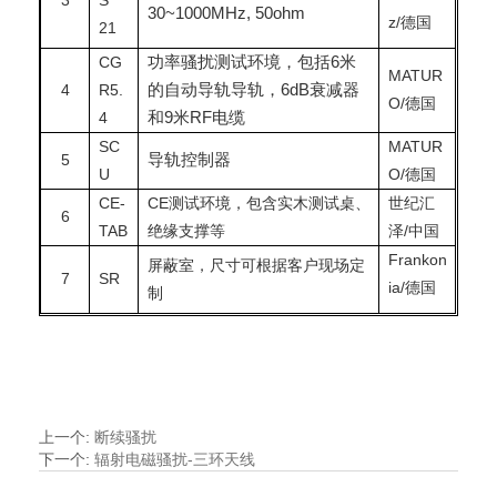
3
S
30~1000MHz, 50ohm
z/德国
21
CG
功率骚扰测试环境，包括6米
MATUR
4
R5.
的自动导轨导轨，6dB衰减器
O/
德国
4
和9米RF电缆
SC
MATUR
5
导轨控制器
U
O/
德国
CE-
CE测试环境，包含实木测试桌、
世纪汇
6
TAB
绝缘支撑等
泽/中国
Frankon
屏蔽室，尺寸可根据客户现场定
7
SR
ia/德国
制
上一个
:
断续骚扰
下一个
:
辐射电磁骚扰-三环天线