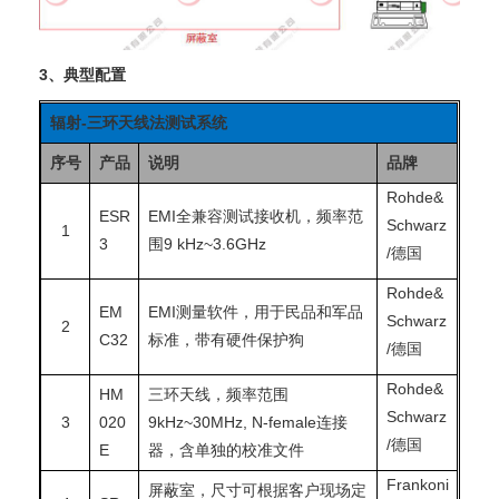
3、典型配置
辐射-三环天线法测试系统
序号
产品
说明
品牌
Rohde&
ESR
EMI全兼容测试接收机，频率范
Schwarz
1
3
围9 kHz~3.6GHz
/德国
Rohde&
EM
EMI测量软件，用于民品和军品
Schwarz
2
C32
标准，带有硬件保护狗
/德国
Rohde&
HM
三环天线，频率范围
Schwarz
3
020
9kHz~30MHz, N-female连接
/德国
E
器，含单独的校准文件
Frankoni
屏蔽室，尺寸可根据客户现场定