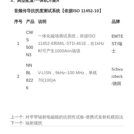
3、典型配置-一体机方案A
音频传导抗扰度测试系统【依据ISO 11452-10】
序号
产品
说明
品牌
CW
一体化磁场测试系统，依据ISO
EMTE
S
1
11452-8和MIL-STD-461E，在1kHz
ST/
瑞
500
时可产生1000A/m场强
士
N3
NN
Schwa
BL
V-LISN，9kHz~100 MHz，单线
2
rzbeck
822
70(100)A
/德国
6
上一个
:
对窄带辐射电磁能的抗扰性试验-便携式发射机模拟法
下一个
:
辐射骚扰