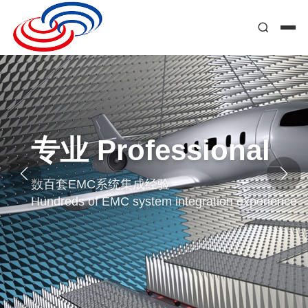
专业 Professional
数百套EMC系统集成经验
Hundreds of EMC system integration experience