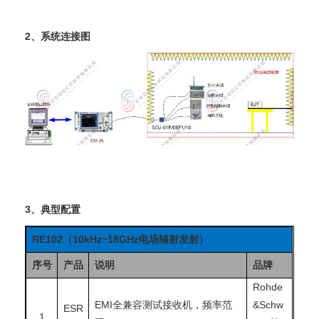
2、系统连接图
3、典型配置
RE102
（10kHz~18GHz电场辐射发射）
序号
产品
说明
品牌
Rohde
EMI全兼容测试接收机，频率范
&Schw
ESR
1