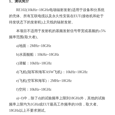
1、测试简介
RE102(10kHz~18GHz电场辐射发射)适用于设备和分系统
的壳体、所有互联电缆以及永久性安装在EUT(接收机和处于
待发状态下的发射机)上天线的辐射发射。
本项目不适用于发射机的基频发射信号带宽或基频的±5%
频率范围(取大者)。
a)地面：2MHz~18GHz
b)水面舰船：10kHz~18GHz
c)潜艇：10kHz~18GHz
d)飞机(陆军和海军ASW飞机)：10kHz~18GHz
e)飞机(空军和海军)：2MHz~18GHz
f)空间：10kHz~18GHz
a)~f)中，除了d)的试验频率上限到18GHz外，其他的试验
频率上限均为1GHz或EUT最高工作频率的10倍，取大者。
18GHz以上不要求测试。