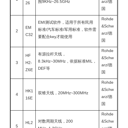
围9KHz~26.5GHz
arz/德
26
国
Rohde
EMI测试软件，适用于所有民用
&Schw
EM
标准/汽车标准/军用标准，软件需
2
arz/德
C32
要配合key才能使用
国
Rohde
有源拉杆天线，
HF
&Schw
8.3kHz~30MHz，依据标准MIL，
3
H2-
arz/德
DEF等
Z6E
国
Rohde
&Schw
HK1
双锥天线，20MHz~300MHz
4
arz/德
16E
国
Rohde
对数周期天线，200
&Schw
HL2
5