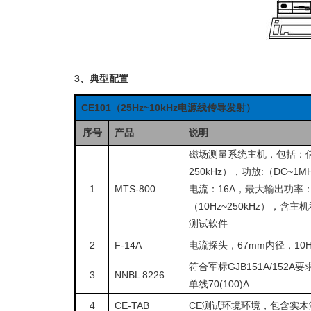
3、典型配置
CE101
（25Hz~10kHz电源线传导发射）
序号
产品
说明
磁场测量系统主机，包括：信号源
250kHz），功放:（DC~1M
1
MTS-800
电流：16A，最大输出功率：
（10Hz~250kHz），含主机和C
测试软件
2
F-14A
电流探头，67mm内径，10Hz~
符合军标GJB151A/152A要求
3
NNBL 8226
单线70(100)A
4
CE-TAB
CE测试环境环境，包含实