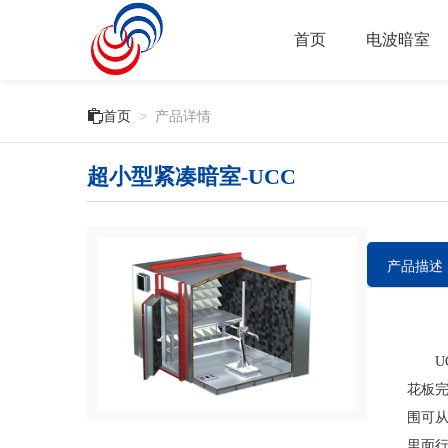
首页
电波暗室

首页
>
产品详情
超小型紧凑暗室-UCC
产品描述
UC
花板完
围可从
里面行