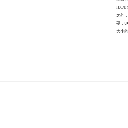
IEC
之外，也
要，
大小