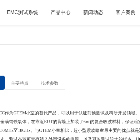
EMC测试系统
产品中心
新闻动态
客户案例
主要特点
技术参数
C作为GTEM小室的替代产品，可以用于认证前预测试及科研开发领域。
全满铺铁氧体，在靠近EUT的背墙上加装了6㎡的复合吸波材料，保证暗
30MHz至18GHz。与GTEM小室相比，超小型紧凑暗室最主要的优点就
走，测试布置可带有馈入外围设备的电缆，以及可以测试较大的样本。U