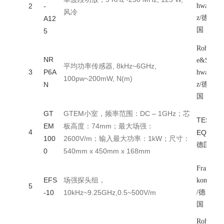
2
-
hwar
风冷
z/德
A12
国
5
Rohd
NR
e&Sc
平均功率传感器, 8kHz~6GHz,
3
P6A
hwar
100pw~200mW, N(m)
N
z/德
国
GT
GTEM小室，频率范围：DC – 1GHz；芯
TES
EM
板高度：74mm；最大场强：
4
EQ/
100
2600V/m；输入最大功率：1kW；尺寸：
德国
0
540mm x 450mm x 168mm
Fran
EFS
场强探头组，
konia
5
-10
10kHz~9.25GHz,0.5~500V/m
/德
国
Rohd