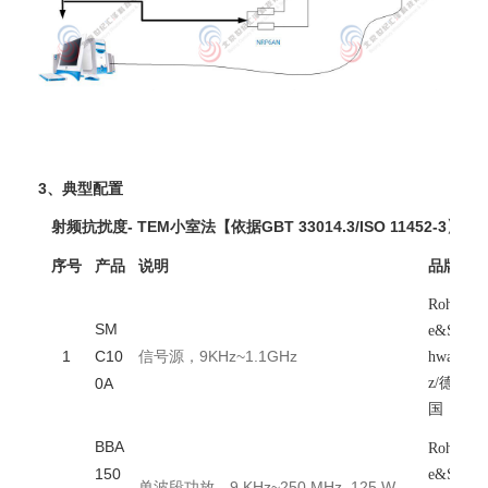
3、典型配置
射频抗扰度- TEM小室法【依据GBT 33014.3/ISO 11452-3】
序号
产品
说明
品牌
Rohd
SM
e&Sc
1
C10
信号源，9KHz~1.1GHz
hwar
0A
z/德
国
BBA
Rohd
150
e&Sc
单波段功放，9 KHz~250 MHz, 125 W,