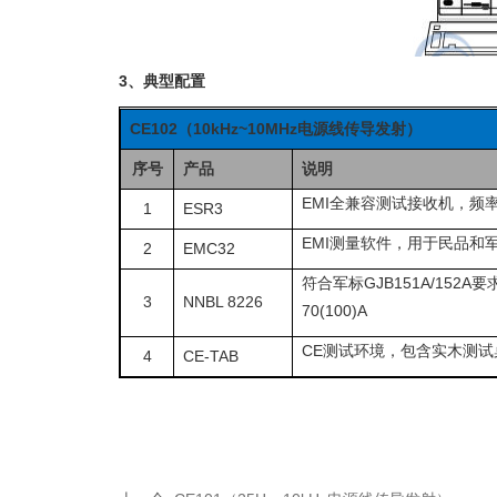
3、典型配置
CE102
（10kHz~10MHz电源线传导发射）
序号
产品
说明
EMI全兼容测试接收机，频率范围
1
ESR3
EMI测量软件，用于民品和
2
EMC32
符合军标GJB151A/152A要求
3
NNBL 8226
70(100)A
CE测试环境，包含实木测试
4
CE-TAB