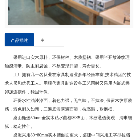
产品描述
主
要
采用进口实木原料，环保树种、木质坚韧、采用半开放漆纹理
特
触感清晰、防虫耐腐蚀，不易变形开裂，寿命更长。
点
工厂拥有几十名从业在家具制造业多年经验丰富,技术精湛的技
术人员和优秀工人。用现代家具制造设备工艺同时又采用内嵌式榫
卯加连接件，稳固环保。
环保水性油漆漆面，着色力强，无气味，不掉漆, 保留木纹原质
感，漆色耐久如新，三遍底漆两遍面漆，抗高温，耐磨损。
桌面甄选50mm全实木贴水曲柳木饰面，木纹通值美观，清晰细
腻，稳定性佳。
桌腿采用80*80mm实木接触面更大，桌腿中间采用工字型拉档