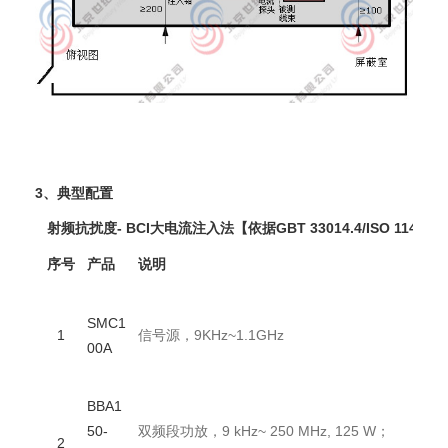
3、典型配置
射频抗扰度- BCI大电流注入法【依据GBT 33014.4/ISO 11452-
序号
产品
说明
品牌
Rohd
SMC1
&Sc
1
信号源，9KHz~1.1GHz
00A
arz
/德
BBA1
Rohd
50-
双频段功放，9 kHz~ 250 MHz, 125 W；
&Sc
2