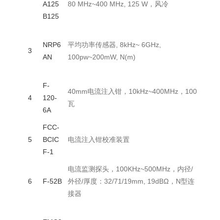
A125
80 MHz~400 MHz, 125 W，风冷
arz
/德
B125
Rohd
NRP6
平均功率传感器, 8kHz~ 6GHz,
&Sc
3
AN
100pw~200mW, N(m)
arz
/德
F-
40mm电流注入钳，10kHz~400MHz，100
FCC
4
120-
瓦
美国
6A
FCC-
FCC
5
BCIC
电流注入钳校准装置
美国
F-1
电流监测探头，100KHz~500MHz，内径/
FCC
6
F-52B
外径/厚度：32/71/19mm, 19dBΩ，N型连
美国
接器
Rohd