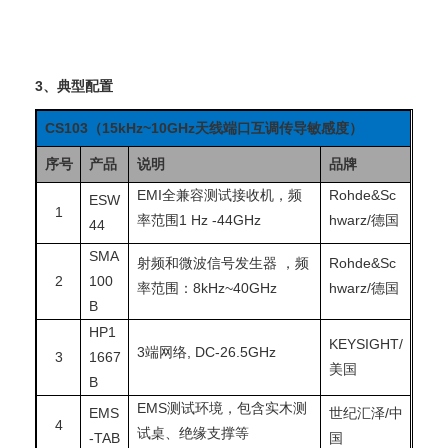
3、典型配置
CS103
（15kHz~10GHz天线端口互调传导敏感度）
序号
产品
说明
品牌
EMI全兼容测试接收机，频
Rohde&Sc
ESW
1
率范围1 Hz -44GHz
hwarz/德国
44
SMA
射频和微波信号发生器
，频
Rohde&Sc
2
100
率范围：8kHz~40GHz
hwarz/德国
B
HP1
KEYSIGHT/
3端网络, DC-26.5GHz
3
1667
美国
B
EMS测试环境，包含实木测
EMS
世纪汇泽/中
4
试桌、绝缘支撑等
-TAB
国