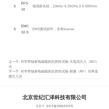
Fra
EFS-
5
场强探头组，10kHz~9.25GHz,0.5-500V/m
oni
10
德
Ro
EMC
&S
6
EMS测试软件，含有license
32-S
war
德
上一个
:
对窄带辐射电磁能的抗扰性试验-大电流注入（BCI）
法
下一个
:
对窄带辐射电磁能的抗扰性试验-射频（RF）功率直
接注入法
北京世纪汇泽科技有限公司
备案号:
京ICP备09064529号