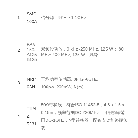
Ro
SMC
&S
1
信号源，9KHz~1.1GHz
100A
war
德
Ro
BBA
&S
双频段功放，9 kHz~250 MHz, 125 W； 80
150-
2
war
A125
MHz~400 MHz, 125 W，风冷
B125
德
Ro
NRP
平均功率传感器, 8kHz~6GHz,
&S
3
6AN
100pw~200mW, N(m)
war
德
50Ω带状线，符合ISO 11452-5，4.3 x 1.5 x
TEM
Sc
0.15m，频率范围DC-220MHz，可用频率范
4
Z
rzb
围DC-1GHz，N型连接器，配备支架和终端负
5231
/
载