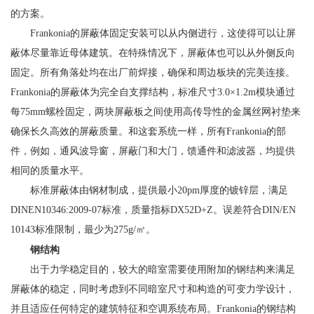
的方案。
Frankonia的屏蔽体固定安装可以从内侧进行，这使得可以让屏
蔽体尽量靠近母体建筑。在特殊情况下，屏蔽体也可以从外侧反向
固定。所有角落处均在出厂前焊接，确保和周边板块的完美连接。
Frankonia的屏蔽体为完全自支撑结构，标准尺寸3.0×1.2m模块通过
每75mm螺栓固定，两块屏蔽板之间使用高传导性的金属丝网衬垫来
确保长久高效的屏蔽质量。和这套系统一样，所有Frankonia的部
件，例如，通风波导窗，屏蔽门和大门，馈通件和滤波器，均提供
相同的质量水平。
标准屏蔽体由钢材制成，提供最小20pm厚度的镀锌层，满足
DINEN10346:2009-07标准，质量指标DX52D+Z。误差符合DIN/EN
10143标准限制，最少为275g/㎡。
钢结构
出于力学稳定目的，较大的暗室需要使用附加的钢结构来满足
屏蔽体的稳定，同时考虑到不同暗室尺寸和构造的可变力学设计，
并且适应任何特定的建筑特征和空调系统布局。Frankonia的钢结构