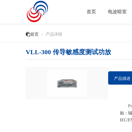
首页
电波暗室

首页
>
产品详情
VLL-300 传导敏感度测试功放
产品描述
Fra
如：辐射
IEC/E