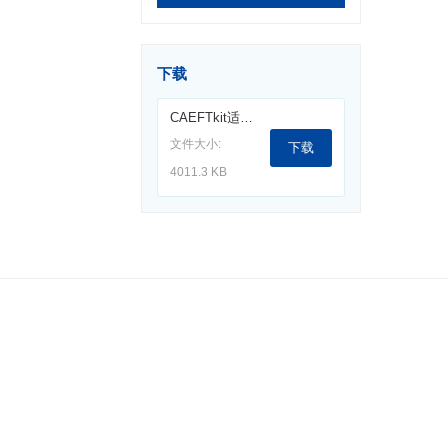
下载
CAEFTkit适用于电快速瞬变脉冲群校验的负载电阻组件.pdf
文件大小:
下载
4011.3 KB