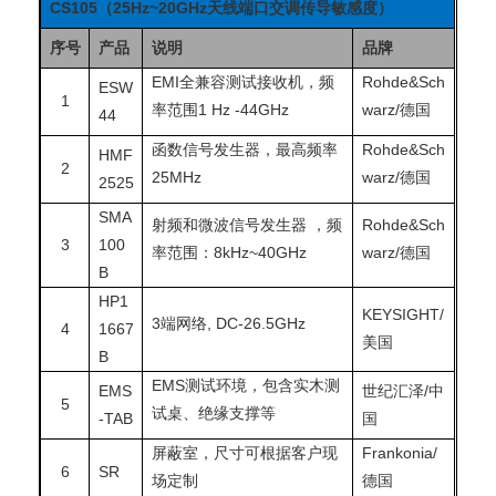
CS105
（25Hz~20GHz天线端口交调传导敏感度）
序号
产品
说明
品牌
EMI全兼容测试接收机，频
Rohde&Sch
ESW
1
率范围1 Hz -44GHz
warz/德国
44
函数信号发生器，最高频率
Rohde&Sch
HMF
2
25MHz
warz/德国
2525
SMA
射频和微波信号发生器
，频
Rohde&Sch
3
100
率范围：8kHz~40GHz
warz/德国
B
HP1
KEYSIGHT/
3端网络, DC-26.5GHz
4
1667
美国
B
EMS测试环境，包含实木测
EMS
世纪汇泽/中
5
试桌、绝缘支撑等
-TAB
国
屏蔽室，尺寸可根据客户现
Frankonia/
6
SR
场定制
德国