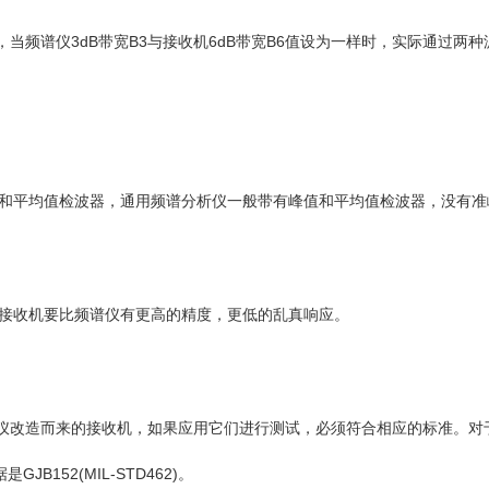
谱仪3dB带宽B3与接收机6dB带宽B6值设为一样时，实际通过两种
平均值检波器，通用频谱分析仪一般带有峰值和平均值检波器，没有准峰
接收机要比频谱仪有更高的精度，更低的乱真响应。
而来的接收机，如果应用它们进行测试，必须符合相应的标准。对于民用E
JB152(MIL-STD462)。