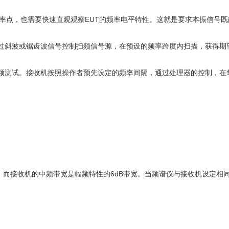
点，也需要快速直观观察EUT的频率电平特性。这就是要求本振信号既
斜波或锯齿波信号控制扫频信号源，在预设的频率跨度内扫描，获得期
测试。接收机按照操作者预先设定的频率间隔，通过处理器的控制，在
而接收机的中频带宽是幅频特性的6dB带宽。当频谱仪与接收机设定相