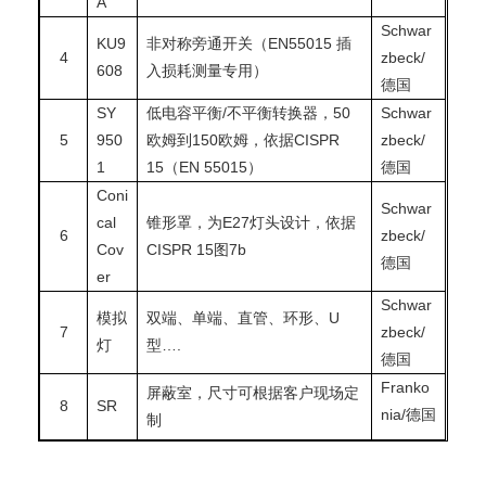
A
Schwar
KU9
非对称旁通开关（EN55015 插
4
zbeck/
608
入损耗测量专用）
德国
SY
低电容平衡/不平衡转换器，50
Schwar
5
950
欧姆到150欧姆，依据CISPR
zbeck/
1
15（EN 55015）
德国
Coni
Schwar
cal
锥形罩，为E27灯头设计，依据
6
zbeck/
Cov
CISPR 15图7b
德国
er
Schwar
模拟
双端、单端、直管、环形、U
7
zbeck/
灯
型….
德国
Franko
屏蔽室，尺寸可根据客户现场定
8
SR
nia/德国
制