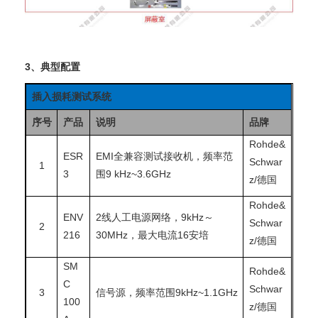
3、典型配置
插入损耗测试系统
序号
产品
说明
品牌
Rohde&
ESR
EMI全兼容测试接收机，频率范
Schwar
1
3
围9 kHz~3.6GHz
z/德国
Rohde&
ENV
2线人工电源网络，9kHz～
Schwar
2
216
30MHz，最大电流16安培
z/德国
SM
Rohde&
C
Schwar
3
信号源，频率范围9kHz~1.1GHz
100
z/德国