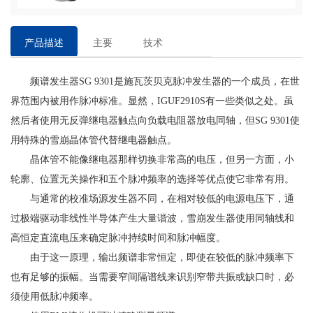
产品描述
主要
技术
特点
参数
频谱发生器SG 9301是施瓦茨贝克脉冲发生器的一个成员，在世
界范围内被用作脉冲标准。显然，IGUF2910S有一些类似之处。虽
然后者使用无反弹继电器触点向负载电阻器放电同轴，但SG 9301使
用特殊的雪崩晶体管代替继电器触点。
晶体管不能像继电器那样切换非常高的电压，但另一方面，小
轮廓、位置无关操作和五个脉冲频率的选择等优点使它非常有用。
与通常的校准场源发生器不同，在相对较低的电源电压下，通
过极端驱动非线性半导体产生大量谐波，雪崩发生器使用同轴线和
高恒定直流电压来确定脉冲持续时间和脉冲幅度。
由于这一原理，输出频谱非常恒定，即使在较低的脉冲频率下
也有足够的振幅。当需要窄间隔谱线来识别窄带共振或缺口时，必
须使用低脉冲频率。