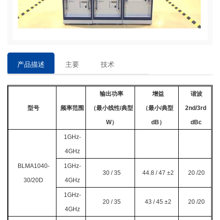
产品描述
主要
技术
特点
参数
输出功率
增益
谐波
型号
频率范围
（最小线性/典型
（最小/典型
2nd/3rd
W）
dB）
dBc
1GHz-
4GHz
BLMA1040-
1GHz-
30 / 35
44.8 / 47
±2
20 /20
30/20D
4GHz
1GHz-
20 / 35
43 / 45 ±2
20 /20
4GHz