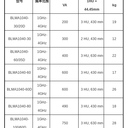
型号
频率范围
1HU =
VA
kg
44.45mm
BLMA1040-
1GHz-
200
3 HU, 430 mm
19
30/20D
4GHz
1GHz-
BLMA1040-30
300
2 HU, 430 mm
12
4GHz
BLMA1040-
1GHz-
400
3 HU, 630 mm
22
60/35D
4GHz
1GHz-
BLMA1040-60
600
3 HU, 430 mm
17
4GHz
1GHz-
BLMA1040-60D
600
3 HU, 630 mm
26
4GHz
1GHz-
BLMA1040-80
490
3 HU, 430 mm
18
4GHz
BLMA1040-
1GHz-
750
3 HU, 630 mm
28
100/60D
4GHz