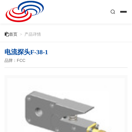

首页
>
产品详情
电流探头F-38-1
品牌：FCC