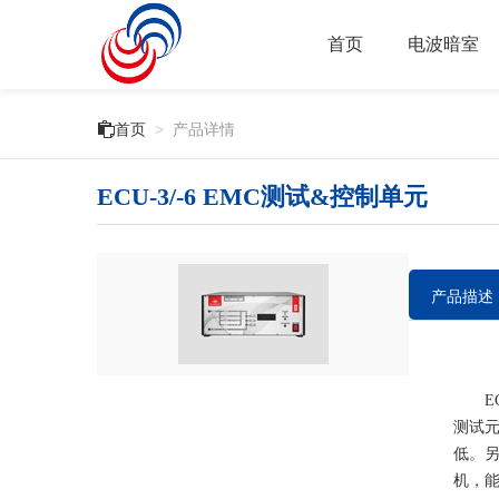
首页
电波暗室

首页
>
产品详情
ECU-3/-6 EMC测试&控制单元
产品描述
ECU
测试
低。另
机，能