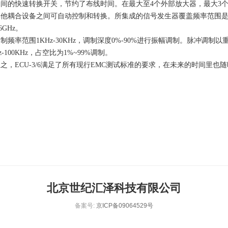
之间的快速转换开关，节约了布线时间。在最大至4个外部放大器，最大3
他耦合设备之间可自动控制和转换。所集成的信号发生器覆盖频率范围是9KH
-6GHz。
率范围1KHz-30KHz，调制深度0%-90%进行振幅调制。脉冲调制以
Hz-100KHz，占空比为1%~99%调制。
ECU-3/6满足了所有现行EMC测试标准的要求，在未来的时间里也
北京世纪汇泽科技有限公司
备案号:
京ICP备09064529号