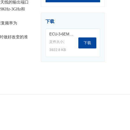
个天线的输出端口
z-3GHz和
下载
重复频率为
ECU-3-6EMC测试和控制单元.pdf
随时做好改变的准
文件大小:
下载
3922.8 KB