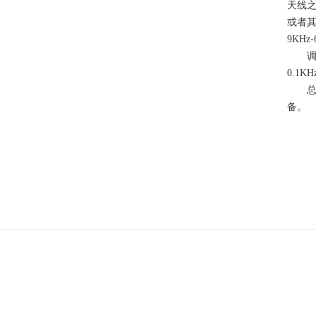
天线
或者其
9KHz
调制频
0.1K
总之，
备。