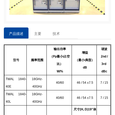
产品描述
主要
技术
特点
参数
输出功率
谐波
增益
（Pp最小/占空
2nd /
型号
频率范围
（最小/典型）
比）
3rd
dB
W/%
dBc
TWAL 1840-
18GHz-
40/60
46 / 54
±7.5
7 / 15
40E
40GHz
TWAL 1840-
18GHz-
40/60
46 / 54
±7.5
7 / 15
40L
40GHz
尺寸(H, D)19″体