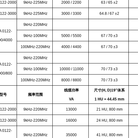
0122-2000
9kHz-225MHz
2000 / 2200
63 / 65
±2
0122-3000
9kHz-225MHz
3000 / 3300
64.8 / 67
±2
9kHz-220MHz
A 0122-
9kHz-100MHz
5000 / 5500
67 / 70
±3
00/4000
100MHz-220MHz
4000 / 4400
67 / 70 ±3
9kHz-220MHz
A 0122-
9kHz-100MHz
10000 / 11000
70 / 73
±3
000/800
100MHz-220MHz
8000 / 8800
70 / 73 ±3
线缆功率
尺寸(H, D)19″体系
型号
频率范围
VA
1 HU = 44.45 mm
0122-2000
9kHz-220MHz
13000
21 HU, 800 mm
0122-3000
9kHz-220MHz
16000
24 HU, 800 mm
A 0122-
9kHz-220MHz
35000
41 HU, 800 mm