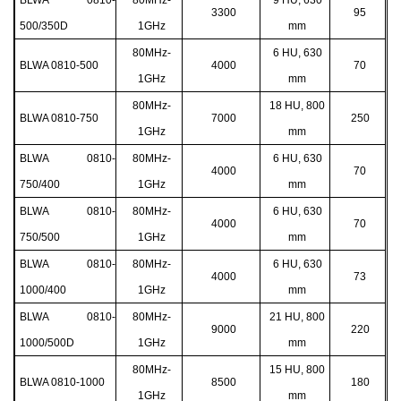
3300
95
500/350D
1GHz
mm
80MHz-
6 HU, 630
BLWA 0810-500
4000
70
1GHz
mm
80MHz-
18 HU, 800
BLWA 0810-750
7000
250
1GHz
mm
BLWA 0810-
80MHz-
6 HU, 630
4000
70
750/400
1GHz
mm
BLWA 0810-
80MHz-
6 HU, 630
4000
70
750/500
1GHz
mm
BLWA 0810-
80MHz-
6 HU, 630
4000
73
1000/400
1GHz
mm
BLWA 0810-
80MHz-
21 HU, 800
9000
220
1000/500D
1GHz
mm
80MHz-
15 HU, 800
BLWA 0810-1000
8500
180
1GHz
mm