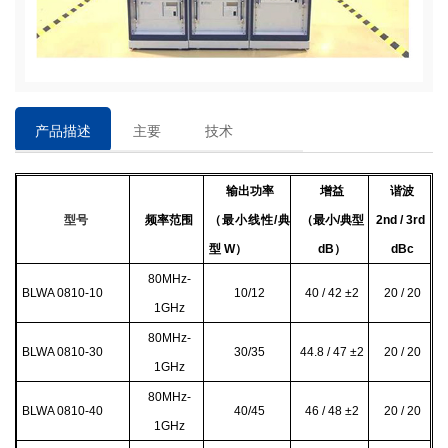
产品描述
主要
技术
特点
参数
输出功率
增益
谐波
型号
频率范围
（最小线性/典
（最小/典型
2nd / 3rd
型 W）
dB）
dBc
80MHz-
BLWA 0810-10
10/12
40 / 42
±2
20 / 20
1GHz
80MHz-
BLWA 0810-30
30/35
44.8 / 47
±2
20 / 20
1GHz
80MHz-
BLWA 0810-40
40/45
46 / 48
±2
20 / 20
1GHz