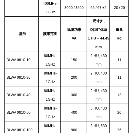
400MHz-
3000 / 3500
65 / 67 ±2
20 / 20
1GHz
尺寸(H,
线缆功率
D)19″体系
重量
型号
频率范围
VA
1 HU = 44.45
kg
mm
80MHz-
2 HU, 430
BLWA 0810-10
150
11
1GHz
mm
80MHz-
2 HU, 430
BLWA 0810-30
200
11
1GHz
mm
80MHz-
2 HU, 430
BLWA 0810-40
300
13
1GHz
mm
80MHz-
3 HU, 430
BLWA 0810-50
400
20
1GHz
mm
80MHz-
3 HU, 630
BLWA 0810-100
900
26