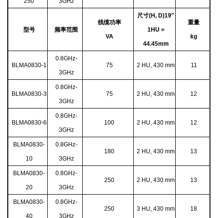
250
3GHz
尺寸(H, D)19″
线缆功率
重量
型号
频率范围
1HU =
VA
kg
44.45mm
0.8GHz-
BLMA0830-1
75
2 HU, 430 mm
11
3GHz
0.8GHz-
BLMA0830-3
75
2 HU, 430 mm
12
3GHz
0.8GHz-
BLMA0830-6
100
2 HU, 430 mm
12
3GHz
BLMA0830-
0.8GHz-
180
2 HU, 430 mm
13
10
3GHz
BLMA0830-
0.8GHz-
250
2 HU, 430 mm
13
20
3GHz
BLMA0830-
0.8GHz-
250
3 HU, 430 mm
18
40
3GHz