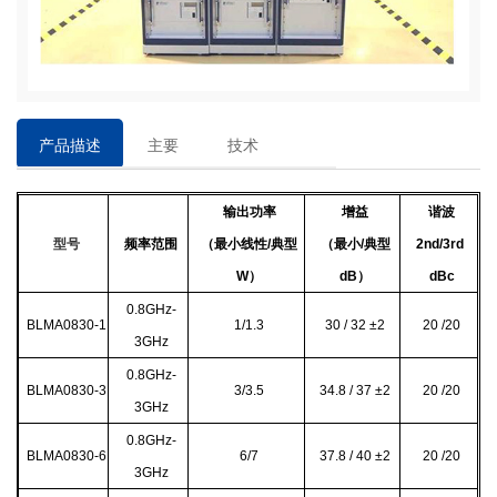
产品描述
主要
技术
特点
参数
输出功率
增益
谐波
型号
频率范围
（最小线性/典型
（最小/典型
2nd/3rd
W）
dB）
dBc
0.8GHz-
BLMA0830-1
1/1.3
30 / 32
±2
20 /20
3GHz
0.8GHz-
BLMA0830-3
3/3.5
34.8 / 37
±2
20 /20
3GHz
0.8GHz-
BLMA0830-6
6/7
37.8 / 40
±2
20 /20
3GHz