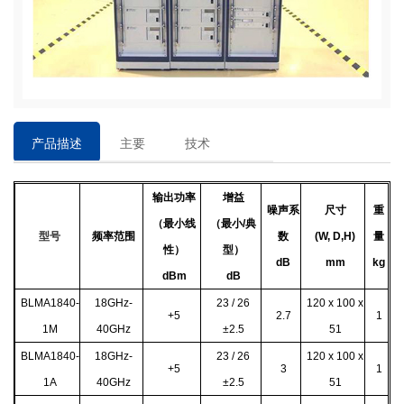
产品描述
主要
技术
特点
参数
输出功率
增益
噪声系
尺寸
重
（最小线
（最小/典
型号
频率范围
数
(W, D,H)
量
性）
型）
dB
mm
kg
dBm
dB
BLMA1840-
18GHz-
23 / 26
120 x 100 x
+5
2.7
1
1M
40GHz
±2.5
51
BLMA1840-
18GHz-
23 / 26
120 x 100 x
+5
3
1
1A
40GHz
±2.5
51