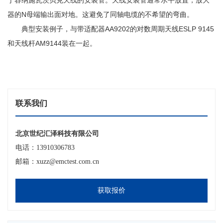
于容纳施瓦茨贝克天线的安装管。天线安装管通常水平放置，放大
器的N母端输出面对地。这避免了同轴电缆的不希望的弯曲。
典型安装例子，与带适配器
AA9202的对数周期天线ESLP 9145
和天线杆AM9144装在一起。
联系我们
北京世纪汇泽科技有限公司
电话：13910306783
邮箱：xuzz@emctest.com.cn
获取报价