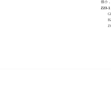
很小
Z23-
GP 
BZ 
ZG 