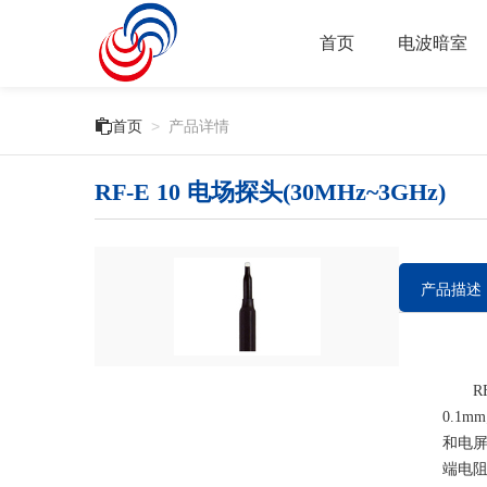
首页
电波暗室

首页
>
产品详情
RF-E 10 电场探头(30MHz~3GHz)
产品描述
RF-
0.1
和电屏
端电