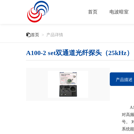
首页
电波暗室

首页
>
产品详情
A100-2 set双通道光纤探头（25kHz）
产品描述
A10
对高频电
号。 
系统