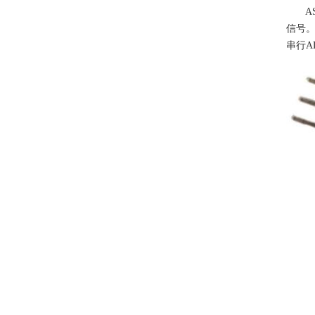
AS
信号
串行A