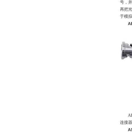
号，
再把
于模拟
AE 
AE1
连接器
AS