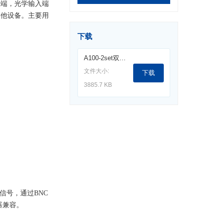
入端，光学输入端
其他设备。主要用
下载
A100-2set双通道光纤探头（25kHz）.pdf
文件大小:
下载
3885.7 KB
信号，通过BNC
器兼容。