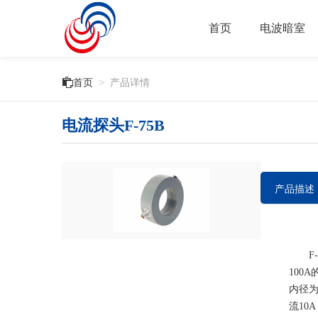
首页
电波暗室

首页
>
产品详情
电流探头F-75B
产品描述
F-7
100
内径为3
流10