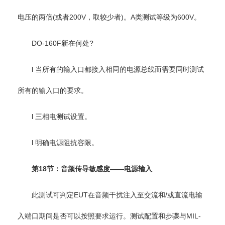
电压的两倍(或者200V，取较少者)。A类测试等级为600V。
DO-160F新在何处?
l 当所有的输入口都接入相同的电源总线而需要同时测试
所有的输入口的要求。
l 三相电测试设置。
l 明确电源阻抗容限。
第18节：音频传导敏感度——电源输入
此测试可判定EUT在音频干扰注入至交流和/或直流电输
入端口期间是否可以按照要求运行。测试配置和步骤与MIL-