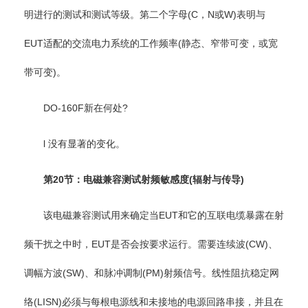
明进行的测试和测试等级。第二个字母(C，N或W)表明与
EUT适配的交流电力系统的工作频率(静态、窄带可变，或宽
带可变)。
DO-160F新在何处?
l 没有显著的变化。
第20节：电磁兼容测试射频敏感度(辐射与传导)
该电磁兼容测试用来确定当EUT和它的互联电缆暴露在射
频干扰之中时，EUT是否会按要求运行。需要连续波(CW)、
调幅方波(SW)、和脉冲调制(PM)射频信号。线性阻抗稳定网
络(LISN)必须与每根电源线和未接地的电源回路串接，并且在