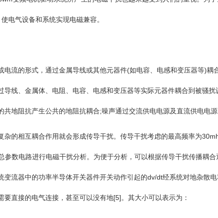
下，使电气设备和系统实现电磁兼容。
流的形式，通过金属导线或其他元器件(如电容、电感和变压器等)耦合
过导线、金属体、电阻、电容、电感和变压器等实际元器件耦合到被骚扰设
的共地阻抗产生公共的地阻抗耦合;噪声通过交流供电电源及直流供电电
的相互耦合作用就会形成传导干扰。传导干扰考虑的最高频率为30mhz
集总参数电路进行电磁干扰分析。为便于分析，可以根据传导干扰传播耦合
变流器中的功率半导体开关器件开关动作引起的dv/dt经系统对地杂散
要直接的电气连接，甚至可以没有地[5]。其大小可以表示为：