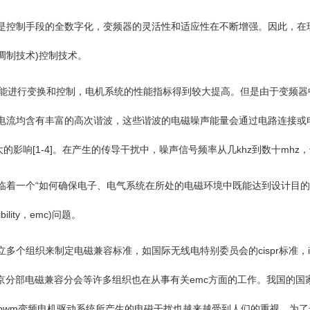
控制手段的全数字化，变频器的灵活性和适应性在不断增强。因此，在
m脉宽调制技术)控制技术。
进行变换和控制，电机系统的性能指标得到较大提高。但是由于变频器
含有丰富的高次谐波，这些谐波的电磁噪声能量会通过电路连接或电磁波空间耦
环境产生较大的影响[1-4]。在产生的传导干扰中，噪声信号频率从几khz到数
一个“如何确保电子、电气系统在所处的电磁环境中既能达到设计目的
bility，emc)问题。
组织来制定电磁兼容标准，如国际无线电特别委员会的cispr标准，i
京分部电磁兼容分会等许多组织也在从事有关emc方面的工作。我国的国家
展。pwm变频电机驱动系统所产生的电磁干扰也越来越受到人们的重视。为