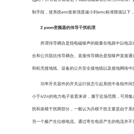
制手段，使系统emi发射强度减小到emc标准限值以
2 pwm变频器的传导干扰机理
所谓传导耦合是指电磁噪声的能量在电路中以电压或电
合和公共阻抗传导耦合。直接传导耦合是指噪声直接通
和机壳接地线、设备的公共安全接地线以及接地网络中
功率开关器件的开关运行状态引起系统中各组件间复杂
小于λ/2π的电力电子装置来讲，属于近场范围，可用
扰和差模干扰两部分，一般认为共模干扰主要是由于系统
另一个极产生位移电流。通过寄生电容产生的电流并不需