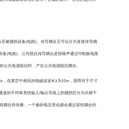
至被骚扰设备(电路)。传导耦合又可以分为直接传导耦
备(电路)。公共阻抗传导耦合是指噪声通过印制板电路
源的公共电源阻抗时，产生公共电源阻抗耦合。
，在真空中相应的电磁波波长λ为10m，因而对于尺寸
通道的不同将系统输入/输出导线上的骚扰区分为共模干
电容耦合而传播，一个极的电压变化都会通过容性耦合到