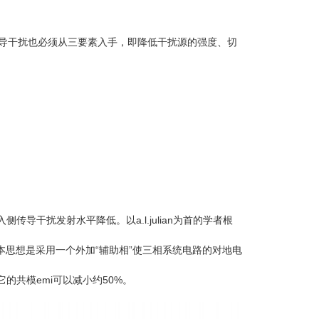
导干扰也必须从三要素入手，即降低干扰源的强度、切
扰发射水平降低。以a.l.julian为首的学者根
基本思想是采用一个外加“辅助相”使三相系统电路的对地电
共模emi可以减小约50%。