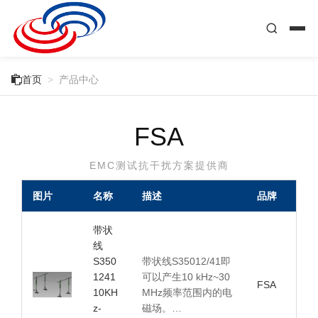

首页
>
产品中心
FSA
EMC测试抗干扰方案提供商
图片
名称
描述
品牌
带状
线
S350
带状线S35012/41即
1241
可以产生10 kHz~30
FSA
10KH
MHz频率范围内的电
z-
磁场。…