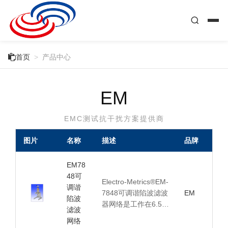

首页
>
产品中心
EM
EMC测试抗干扰方案提供商
图片
名称
描述
品牌
EM78
48可
Electro-Metrics®EM-
调谐
7848可调谐陷波滤波
EM
陷波
器网络是工作在6.5…
滤波
网络