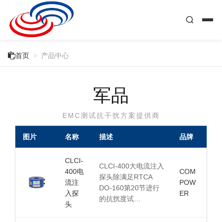

首页
>
产品中心
军品
EMC测试抗干扰方案提供商
图片
名称
描述
品牌
CLCI-
CLCI-400大电流注入
400电
COM
探头除满足RTCA
流注
POW
DO-160第20节进行
入探
ER
的抗扰度试…
头