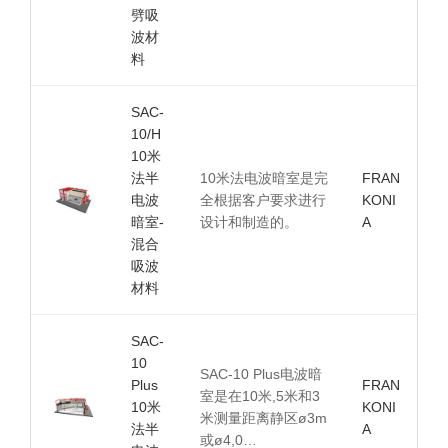
劈吸
波材
料
SAC-
10/H
10米
法半
10米法电波暗室是完
FRAN
电波
全根据客户要求进行
KONI
暗室-
设计和制造的。
A
混合
吸波
材料
SAC-
10
SAC-10 Plus电波暗
Plus
FRAN
室是在10米,5米和3
10米
KONI
米测量距离静区ø3m
法半
A
或ø4,0…