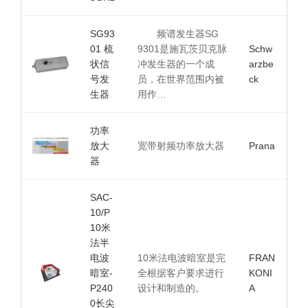
SG93
频谱发生器SG
01 梳
9301是施瓦茨贝克脉
Schw
状信
冲发生器的一个成
arzbe
号发
员，在世界范围内被
ck
生器
用作…
功率
放大
宽带射频功率放大器
Prana
器
SAC-
10/P
10米
法半
电波
10米法电波暗室是完
FRAN
暗室-
全根据客户要求进行
KONI
P240
设计和制造的。
A
0长尖