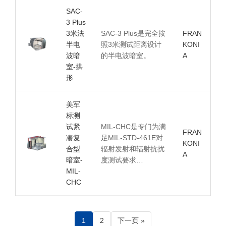
SAC-
3 Plus
3米法
SAC-3 Plus是完全按
FRAN
半电
照3米测试距离设计
KONI
波暗
的半电波暗室。
A
室-拱
形
美军
标测
试紧
MIL-CHC是专门为满
FRAN
凑复
足MIL-STD-461E对
KONI
合型
辐射发射和辐射抗扰
A
暗室-
度测试要求…
MIL-
CHC
1
2
下一页 »