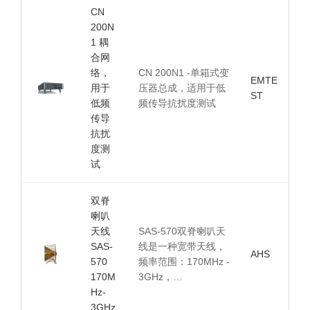
CN
200N
1 耦
合网
络，
CN 200N1 -单箱式变
EMTE
用于
压器总成，适用于低
ST
低频
频传导抗扰度测试
传导
抗扰
度测
试
双脊
喇叭
天线
SAS-570双脊喇叭天
SAS-
线是一种宽带天线，
AHS
570
频率范围：170MHz -
170M
3GHz，…
Hz-
3GHz