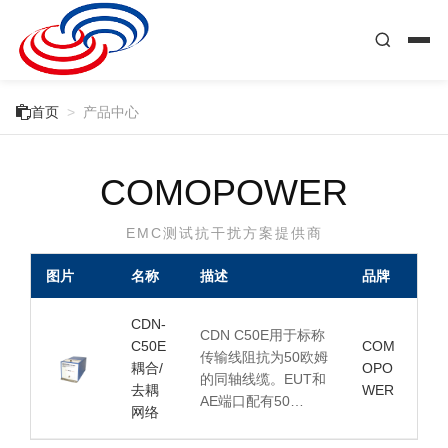

首页
>
产品中心
COMOPOWER
EMC测试抗干扰方案提供商
图片
名称
描述
品牌
CDN-
CDN C50E用于标称
C50E
COM
传输线阻抗为50欧姆
耦合/
OPO
的同轴线缆。EUT和
去耦
WER
AE端口配有50…
网络