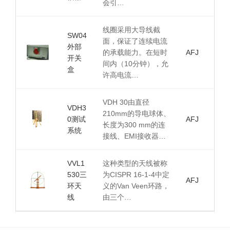
会引…
线圈采用大导线截
SW04
面，保证了连续电流
外部
的承载能力。在短时
AFJ
开关
间内（10分钟），允
盒
许高电流…
VDH 30由直径
VDH3
210mm的导电球体、
0测试
AFJ
长度为300 mm的连
系统
接线、EMI接收器…
VVL1
这种类型的天线被称
530三
为CISPR 16-1-4中定
AFJ
环天
义的Van Veen环路，
线
由三个…