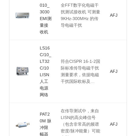
010_
全FFT数字化电磁干
3030
扰测试接收机 可测量
AFJ
EMI测
9KHz-300MHz 的传
量接
导电磁干扰
收机
LS16
C/10_
LT32
符合CISPR 16-1-2国
C/10
际标准传导电磁干扰
AFJ
LISN
测量要求，依据电磁
人工
干扰国际欧标及…
电源
网络
在传导测试中，来自
PAT2
LISN的高尖峰信号
0M 脉
（包含非常高的频谱
AFJ
冲限
密度/脉冲能量）可能
幅器