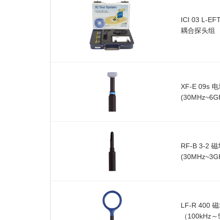
ICI 03 L-E
耦合探头组
XF-E 09s
(30MHz~6G
RF-B 3-2
(30MHz~3G
LF-R 400
（100kHz～