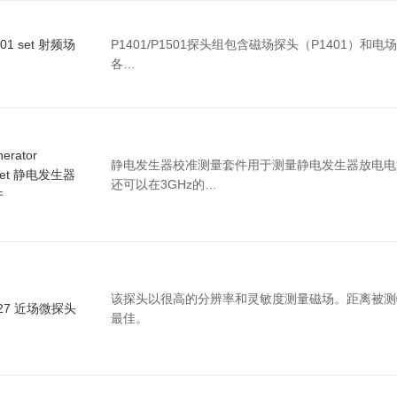
01 set 射频场
P1401/P1501探头组包含磁场探头（P1401）和电
各…
erator
静电发生器校准测量套件用于测量静电发生器放电电
n set 静电发生器
还可以在3GHz的…
件
该探头以很高的分辨率和灵敏度测量磁场。距离被测
0-27 近场微探头
最佳。