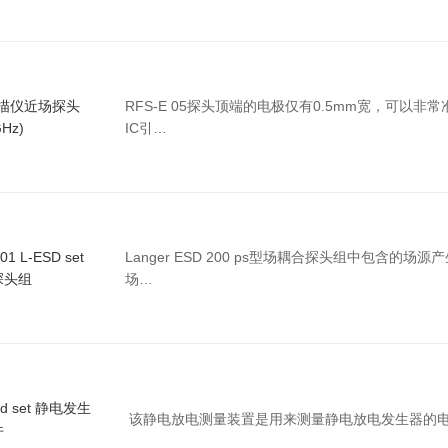
5扫描仪近场探头
RFS-E 05探头顶端的电极仅有0.5mm宽，可以非
GHz)
IC引…
1 L-ESD set
Langer ESD 200 ps型场耦合探头组中包含的场
探头组
场…
eld set 静电发生
该静电放电测量装置是用来测量静电放电发生器的
件