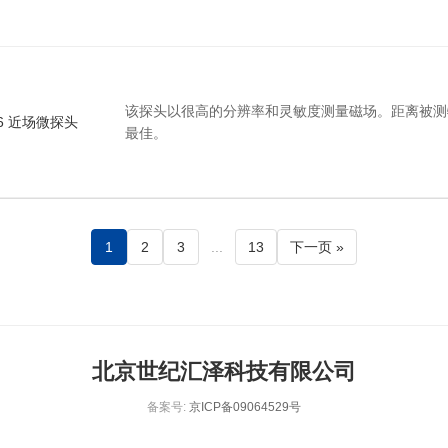
该探头以很高的分辨率和灵敏度测量磁场。距离被测
0-6 近场微探头
最佳。
1
2
3
...
13
下一页 »
北京世纪汇泽科技有限公司
备案号:
京ICP备09064529号