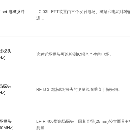
FT set 电磁脉冲
ICI03L-EFT装置由三个发射电场、磁场和电流脉冲
进…
 电场探头
这种近场探头可以检测IC耦合产生的电场。
Hz)
 磁场探头
RF-B 3-2型磁场探头的测量线圈垂直于探头轴。
Hz)
 磁场探头
LF-R 400型磁场探头，因其直径(25mm)较大而
50MHz）
测量…