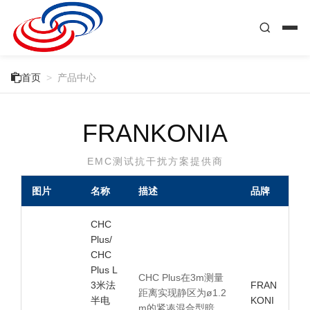

首页
>
产品中心
FRANKONIA
EMC测试抗干扰方案提供商
图片
名称
描述
品牌
CHC
Plus/
CHC
Plus L
CHC Plus在3m测量
3米法
FRAN
距离实现静区为ø1.2
半电
KONI
m的紧凑混合型暗